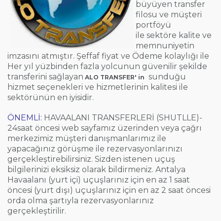
büyüyen transfer
filosu ve müşteri
portföyü
ile
sektöre kalite ve
memnuniyetin
imzasını atmıştır. Şeffaf fiyat ve Ödeme kolaylığı ile
Her yıl yüzbinden
fazla yolcunun güvenilir şekilde
transferini sağlayan
sunduğu
ALO TRANSFER' in
hizmet seçenekleri ve hizmetlerinin kalitesi ile
sektörünün en iyisidir.
ÖNEMLİ:
HAVAALANI TRANSFERLERİ (SHUTLLE)-
24saat öncesi web sayfamız üzerinden veya çağrı
merkezimiz müşteri danışmanlarımız ile
yapacağınız görüşme ile rezervasyonlarınızı
gerçekleştirebilirsiniz. Sizden istenen uçuş
bilgilerinizi eksiksiz olarak bildirmeniz. Antalya
Havaalanı (yurt içi) uçuşlarınız için en az 1 saat
öncesi (yurt dışı) uçuşlarınız için en az 2 saat öncesi
orda olma şartıyla rezervasyonlarınız
gerçekleştirilir.