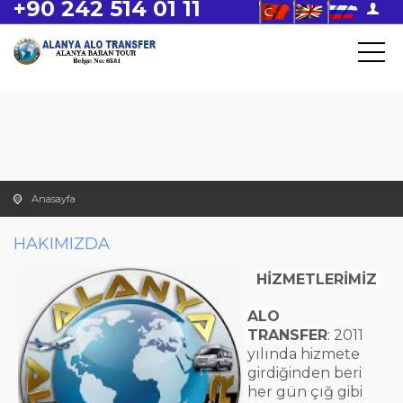
+90 242 514 01 11
Anasayfa
HAKIMIZDA
HİZMETLERİMİZ
ALO
TRANSFER
:
2011
yılında hizmete
girdiğinden
beri
her gün çığ gibi